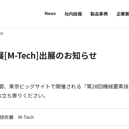
社内設備
製品事例
企業
News
レーザ切断
レーザ溶接
ロボット溶接
ブレーキ
切削加工
溶接機
塗装設備
タンク
フレーム
ボックス
カバー
組立ユニット、組立
プラント関連製品
ステンレス製品
企業
沿革
代表
アク
知っ
Fun m
らせ
[M-Tech]出展のお知らせ
)の3日間、東京ビッグサイトで開催される「第28回機械要
お立ち寄りください。
技術展 M-Tech