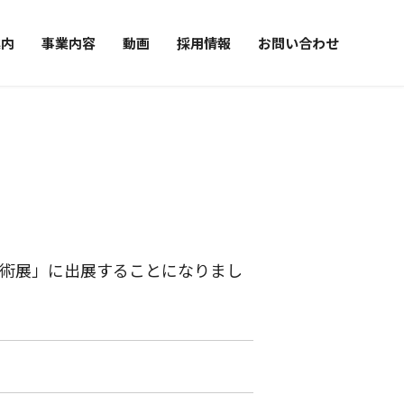
案内
事業内容
動画
採用情報
お問い合わせ
完成品
概要
挨拶
セス
てほしいこと
小ロットオーダー製造
量産前試作品製造
量産品製造
ake Fan
素技術展」に出展することになりまし